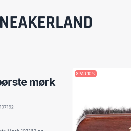
NEAKERLAND
SPAR
10
%
børste mørk
 107162