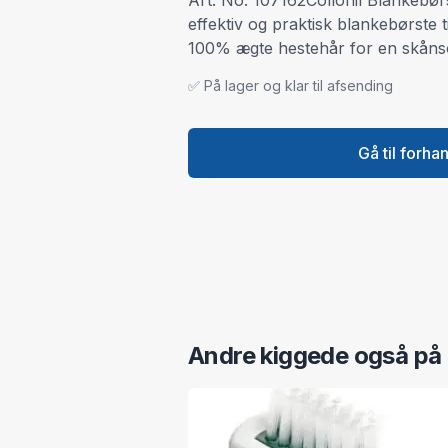
Art. No. 107162Collonil Blankebø
effektiv og praktisk blankebørste ti
100% ægte hestehår for en skåns
✅ På lager og klar til afsending
Gå til forha
Andre kiggede også på