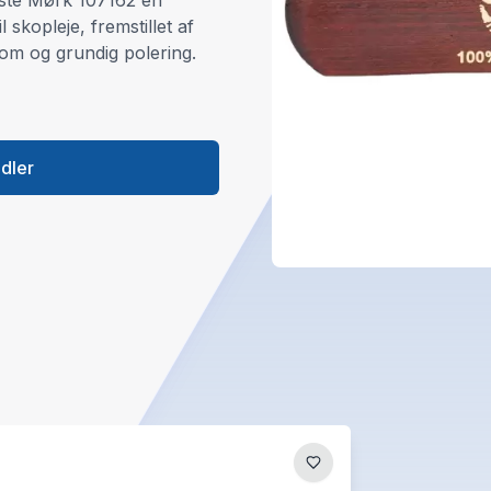
rste Mørk 107162 en
l skopleje, fremstillet af
om og grundig polering.
ndler