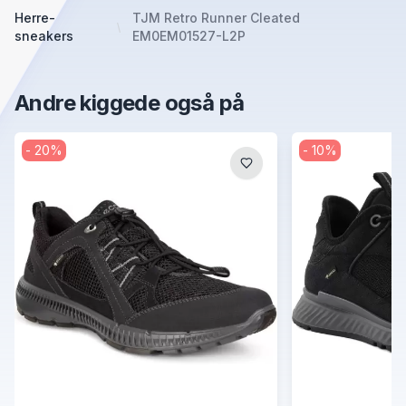
Herre-
TJM Retro Runner Cleated
sneakers
EM0EM01527-L2P
Andre kiggede også på
-
20
%
-
10
%