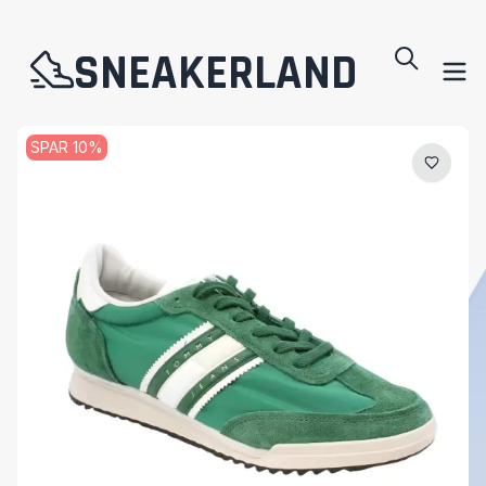
SNEAKERLAND
SPAR
10
%