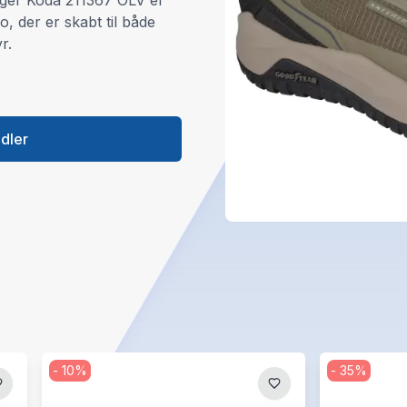
ger Koda 211367 OLV er
, der er skabt til både
r.
ndler
-
10
%
-
35
%