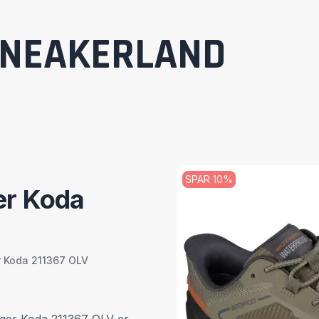
NEAKERLAND
SPAR
10
%
er Koda
 Koda 211367 OLV