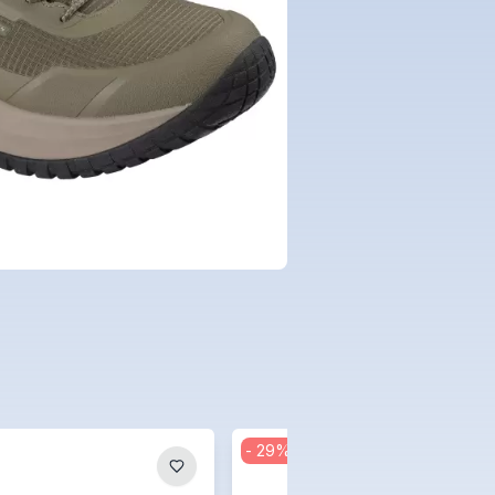
-
29
%