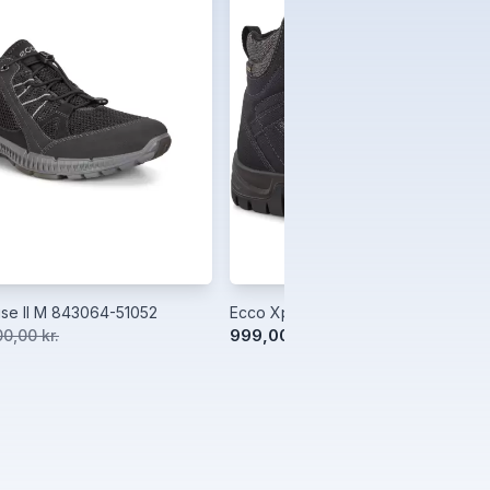
ise ll M 843064-51052
Ecco Xpedition III 811273-51526
999,00 kr.
00,00 kr.
1.400,00 kr.