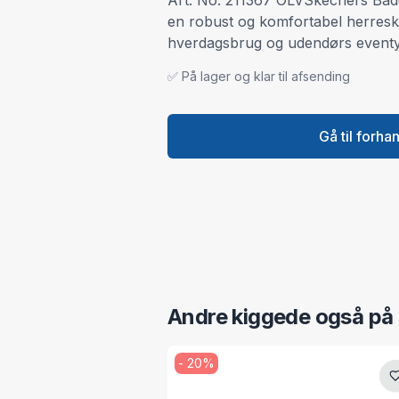
Art. No. 211367 OLVSkechers Bad
en robust og komfortabel herresko
hverdagsbrug og udendørs eventy
✅ På lager og klar til afsending
Gå til forha
Andre kiggede også på
-
20
%