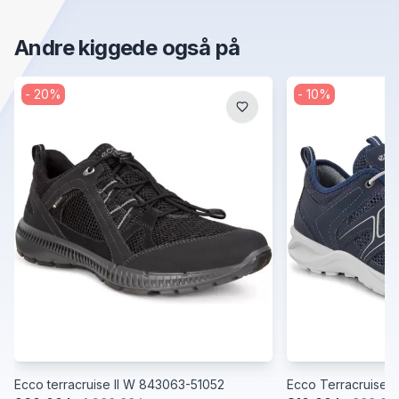
Andre kiggede også på
-
20
%
-
10
%
Ecco terracruise II W 843063-51052
Ecco Terracruise 