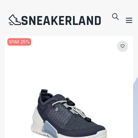
SNEAKERLAND
SPAR
25
%