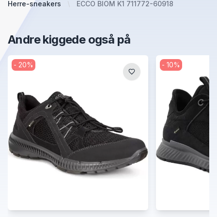
Herre-sneakers
ECCO BIOM K1 711772-60918
Andre kiggede også på
-
20
%
-
10
%