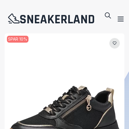
SNEAKERLAND
SPAR
10
%