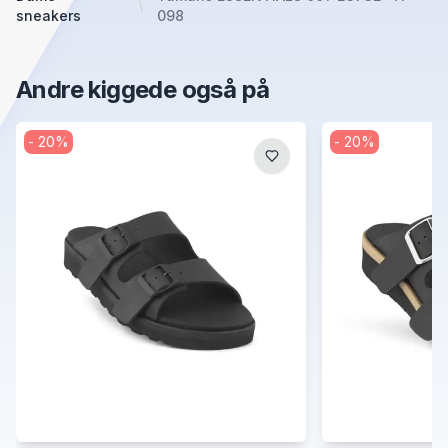
sneakers
098
Andre kiggede også på
-
20
%
-
20
%