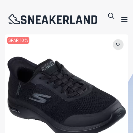
SNEAKERLAND
SPAR
10
%