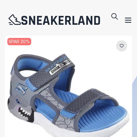
SNEAKERLAND
SPAR
20
%