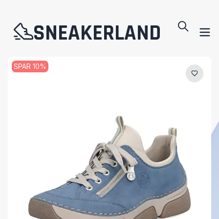
SNEAKERLAND
SPAR
10
%