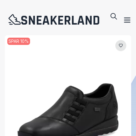
SNEAKERLAND
SPAR
10
%