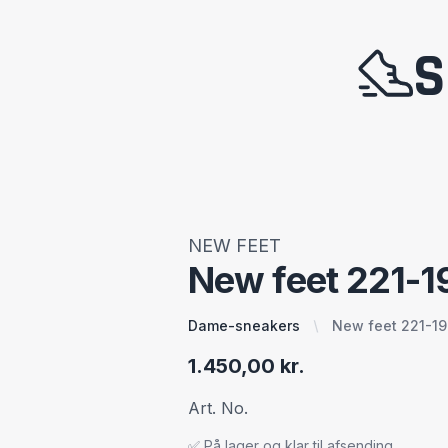
S
NEW FEET
New feet 221-1
Dame-sneakers
New feet 221-19
1.450,00 kr.
Art. No.
✅ På lager og klar til afsending