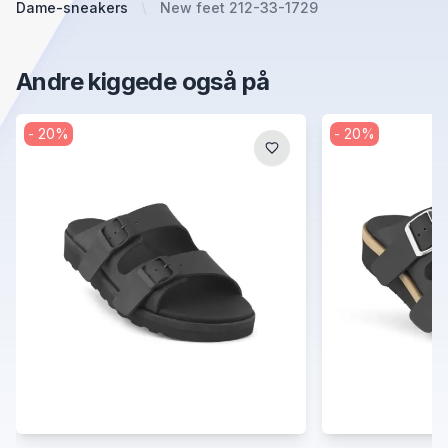
Dame-sneakers
New feet 212-33-1729
Andre kiggede også på
-
20
%
-
20
%