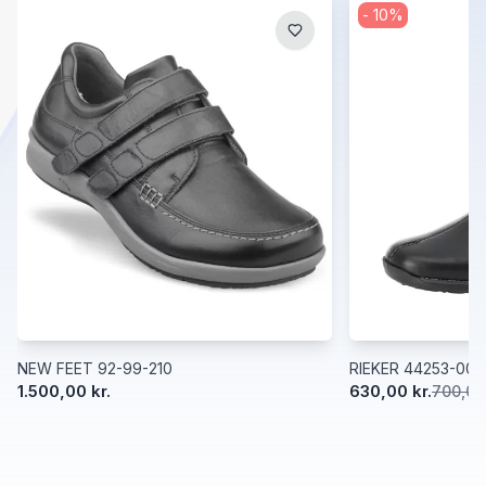
-
10
%
NEW FEET 92-99-210
RIEKER 44253-00
1.500,00 kr.
630,00 kr.
700,00 