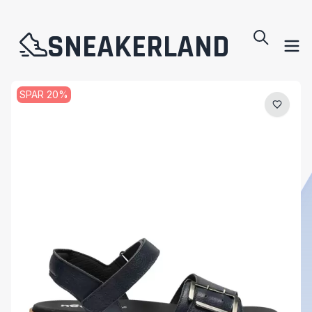
SNEAKERLAND
SPAR
20
%