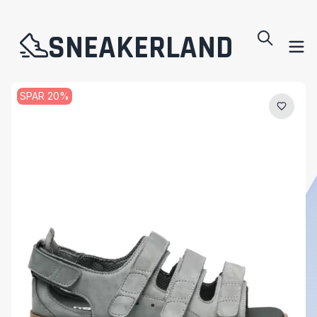
SNEAKERLAND
SPAR
20
%