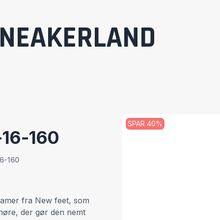
NEAKERLAND
SPAR
40
%
16-160
6-160
 damer fra New feet, som
snøre, der gør den nemt