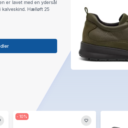
oen er lavet med en ydersål
i kalveskind. Hælløft 25
ndler
-
10
%