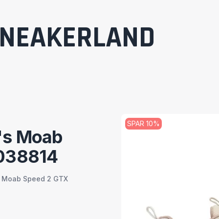
NEAKERLAND
SPAR
10
%
's Moab
038814
s Moab Speed 2 GTX