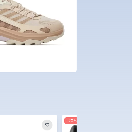
-
20
%