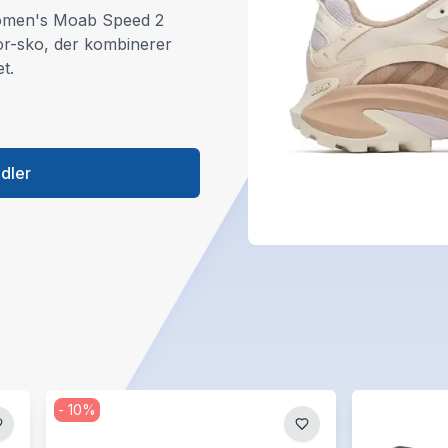
Women's Moab Speed 2
or-sko, der kombinerer
t.
ndler
-
10
%