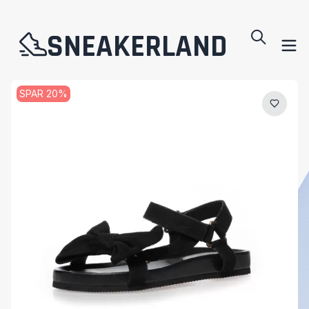
SNEAKERLAND
SPAR
20
%