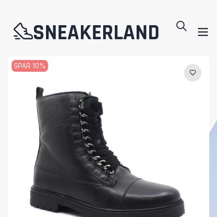
SNEAKERLAND
SPAR
10
%